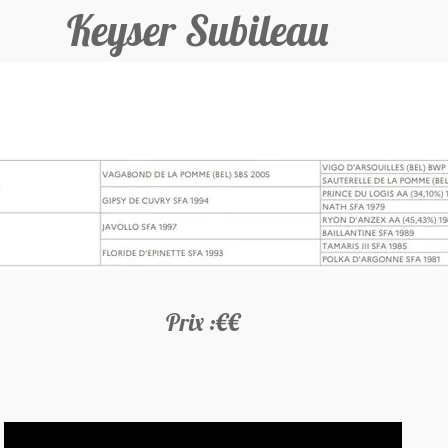
Keyser Subileau
Prix :€€